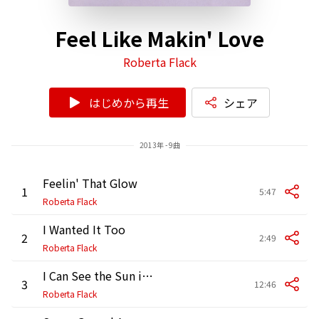
Feel Like Makin' Love
Roberta Flack
はじめから再生
シェア
2013年 - 9曲
Feelin' That Glow
1
5:47
Roberta Flack
I Wanted It Too
2
2:49
Roberta Flack
I Can See the Sun in Late December
3
12:46
Roberta Flack