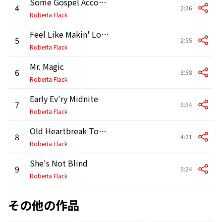
Some Gospel According to Matthew
4
2:36
Roberta Flack
Feel Like Makin' Love
5
2:55
Roberta Flack
Mr. Magic
6
3:58
Roberta Flack
Early Ev'ry Midnite
7
5:54
Roberta Flack
Old Heartbreak Top Ten
8
4:21
Roberta Flack
She's Not Blind
9
5:24
Roberta Flack
その他の作品