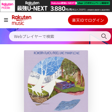
キャンペーン
料金プラン
楽天IDでログイン
Webプレイヤー
使い方
ご契約内容の確認・変更
ヘルプ
初回30日間無料お試し