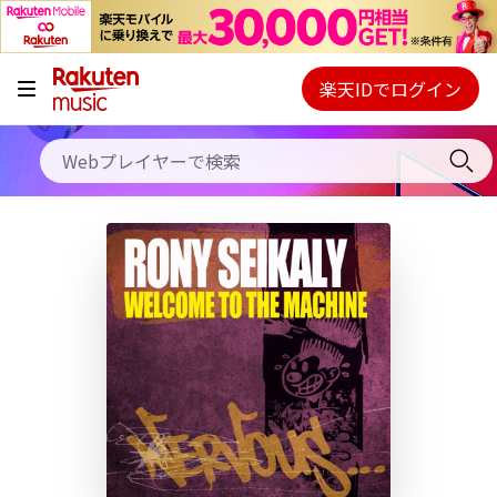
キャンペーン
料金プラン
楽天IDでログイン
Webプレイヤー
使い方
ご契約内容の確認・変更
ヘルプ
初回30日間無料お試し