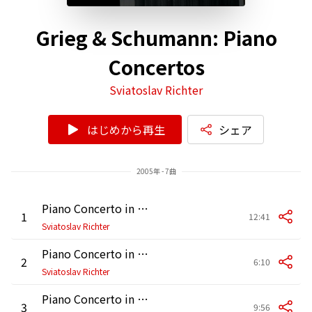
Grieg & Schumann: Piano
Concertos
Sviatoslav Richter
はじめから再生
シェア
2005年 - 7曲
Piano Concerto in A Minor, Op. 16: I. Allegro molto moderato
1
12:41
Sviatoslav Richter
Piano Concerto in A Minor, Op. 16: II. Adagio
2
6:10
Sviatoslav Richter
Piano Concerto in A Minor, Op. 16: III. Allegro moderato molto e marcato
3
9:56