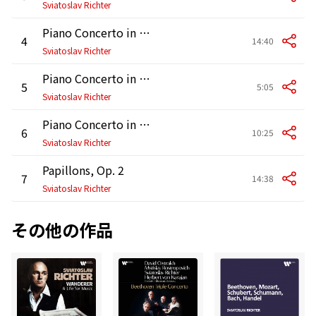
Sviatoslav Richter
Piano Concerto in A Minor, Op. 54: I. Allegro affettuoso
4
14:40
Sviatoslav Richter
Piano Concerto in A Minor, Op. 54: II. Intermezzo. Andantino grazioso
5
5:05
Sviatoslav Richter
Piano Concerto in A Minor, Op. 54: III. Allegro vivace
6
10:25
Sviatoslav Richter
Papillons, Op. 2
7
14:38
Sviatoslav Richter
その他の作品