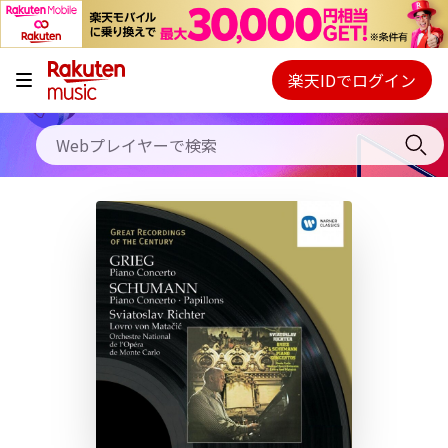
キャンペーン
料金プラン
楽天IDでログイン
Webプレイヤー
使い方
ご契約内容の確認・変更
ヘルプ
初回30日間無料お試し