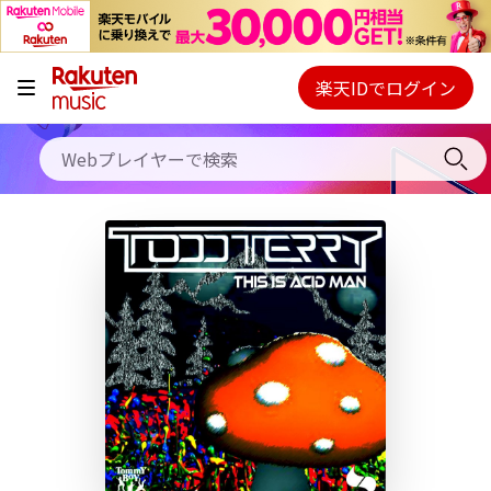
キャンペーン
料金プラン
楽天IDでログイン
Webプレイヤー
使い方
ご契約内容の確認・変更
ヘルプ
初回30日間無料お試し