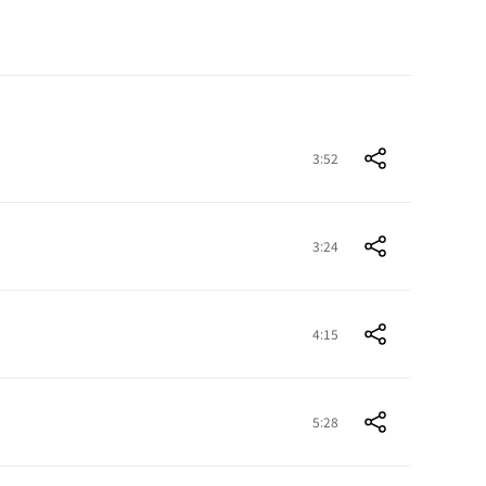
3:52
3:24
4:15
5:28