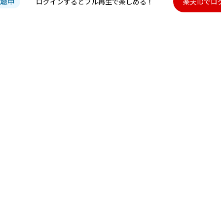
試聴中
ログインするとフル再生で楽しめる！
楽天IDでロ