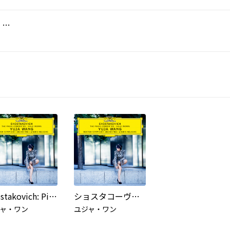
Prokofiev: ピアノ・ソナタ第8番 変ロ長調 作品84《戦争ソナタ》: 第3楽章: Vivace (Live)
Shostakovich: Piano Concerto No. 2 in F Major, Op. 102: II. Andante
ショスタコーヴィチ:ピアノ協奏曲第1番・第2番 他
ャ・ワン
ユジャ・ワン