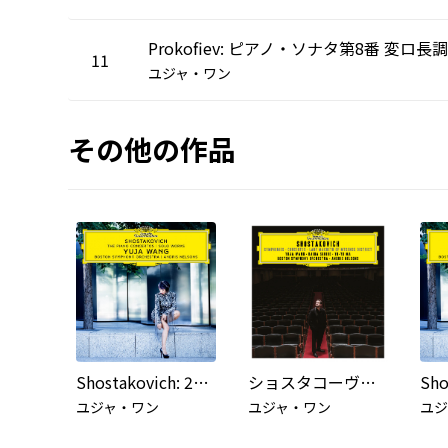
11
ユジャ・ワン
その他の作品
Shostakovich: 24 Preludes and Fugues, Op. 87: No. 2a, Prelude in A Minor
ショスタコーヴィチ:交響曲全集、協奏曲集、歌劇《ムツェンスク郡のマクベス夫人》
ユジャ・ワン
ユジャ・ワン
ユジ