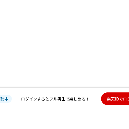
試聴中
ログインするとフル再生で楽しめる！
楽天IDでロ