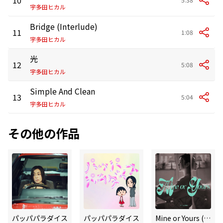
宇多田ヒカル
Bridge (Interlude)
11
1:08
宇多田ヒカル
光
12
5:08
宇多田ヒカル
Simple And Clean
13
5:04
宇多田ヒカル
その他の作品
パッパパラダイス
パッパパラダイス
Mine or Yours (Bella Boo Remix)