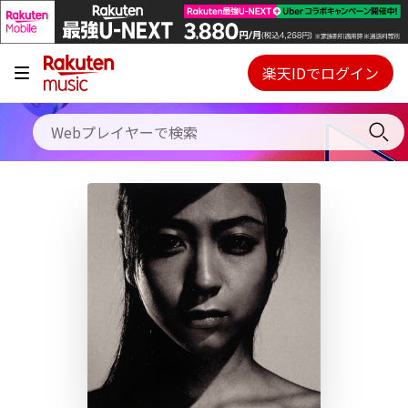
キャンペーン
料金プラン
楽天IDでログイン
Webプレイヤー
使い方
ご契約内容の確認・変更
ヘルプ
初回30日間無料お試し