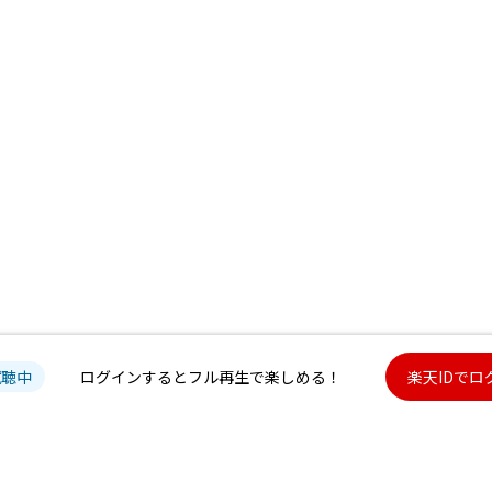
試聴中
ログインするとフル再生で楽しめる！
楽天IDでロ