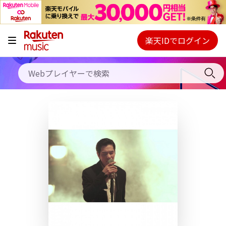
キャンペーン
料金プラン
楽天IDでログイン
Webプレイヤー
使い方
ご契約内容の確認・変更
ヘルプ
初回30日間無料お試し