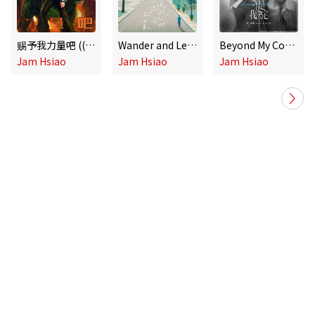
赐予我力量吧 ((电影《Masters of the Universe》中文宣传曲))
Wander and Let Wander
Beyond My Control feat. A-Lin
Jam Hsiao
Jam Hsiao
Jam Hsiao