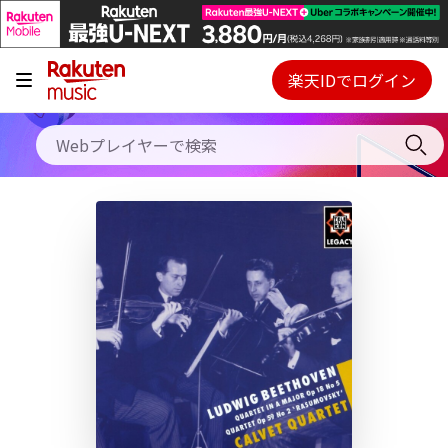
キャンペーン
料金プラン
楽天IDでログイン
Webプレイヤー
使い方
ご契約内容の確認・変更
ヘルプ
初回30日間無料お試し