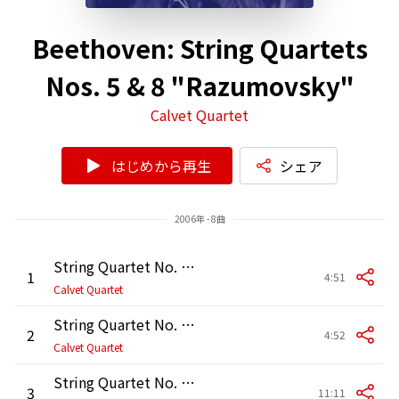
Beethoven: String Quartets
Nos. 5 & 8 "Razumovsky"
Calvet Quartet
はじめから再生
シェア
2006年 - 8曲
String Quartet No. 5 in A Major, Op. 18 No. 5: I. Allegro
1
4:51
Calvet Quartet
String Quartet No. 5 in A Major, Op. 18 No. 5: II. Menuetto
2
4:52
Calvet Quartet
String Quartet No. 5 in A Major, Op. 18 No. 5: III. Andante cantabile
3
11:11