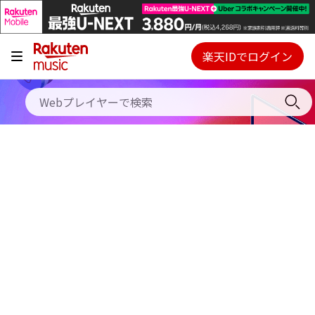
キャンペーン
料金プラン
楽天IDでログイン
Webプレイヤー
使い方
ご契約内容の確認・変更
ヘルプ
初回30日間無料お試し