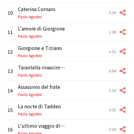
Caterina Cornaro
10
3:29
Paolo Agostini
L'amore di Giorgione
11
1:38
Paolo Agostini
Giorgione e Tiziano
12
1:52
Paolo Agostini
Tarantella rinascimentale
13
0:54
Paolo Agostini
Assassinio del frate
14
1:14
Paolo Agostini
La nocte di Taddeo
15
3:32
Paolo Agostini
L'ultimo viaggio di Giorgione
16
2:18
Paolo Agostini