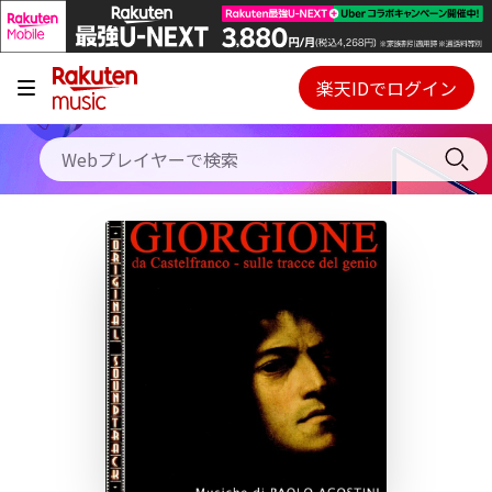
キャンペーン
料金プラン
楽天IDでログイン
Webプレイヤー
使い方
ご契約内容の確認・変更
ヘルプ
初回30日間無料お試し