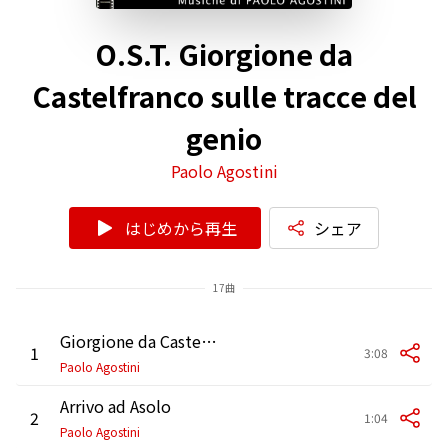
O.S.T. Giorgione da
Castelfranco sulle tracce del
genio
Paolo Agostini
はじめから再生
シェア
17曲
Giorgione da Castelfranco
1
3:08
Paolo Agostini
Arrivo ad Asolo
2
1:04
Paolo Agostini