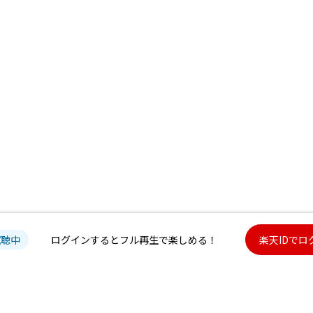
試聴中
ログインするとフル再生で楽しめる！
楽天IDでロ