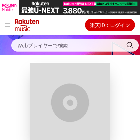
キャンペーン
料金プラン
楽天IDでログイン
Webプレイヤー
使い方
ご契約内容の確認・変更
ヘルプ
初回30日間無料お試し