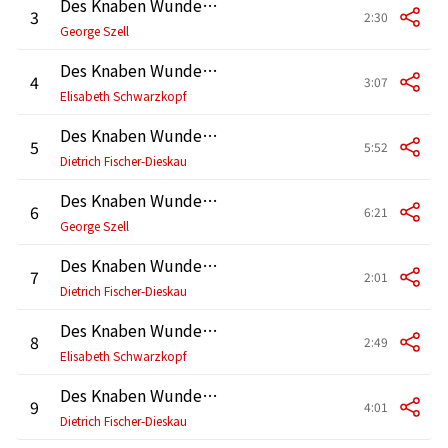
Des Knaben Wunderhorn: No. 2, Verlor'ne Müh'
3
2:30
George Szell
Des Knaben Wunderhorn: No. 7, Rheinlegendchen
4
3:07
Elisabeth Schwarzkopf
Des Knaben Wunderhorn: No. 12, Der Tamboursg'sell
5
5:52
Dietrich Fischer-Dieskau
Des Knaben Wunderhorn: No. 1, Der Schildwache Nachtlied
6
6:21
George Szell
Des Knaben Wunderhorn: No. 4, Wer hat dies Liedlein erdacht?
7
2:01
Dietrich Fischer-Dieskau
Des Knaben Wunderhorn: No. 10, Lob des hohen Verstandes
8
2:49
Elisabeth Schwarzkopf
Des Knaben Wunderhorn: No. 6, Des Antonius von Padua Fischpredigt
9
4:01
Dietrich Fischer-Dieskau