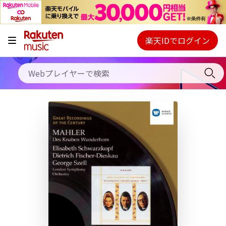
キャンペーン
料金プラン
楽天IDでログイン
Webプレイヤー
使い方
ご契約内容の確認・変更
ヘルプ
初回30日間無料お試し