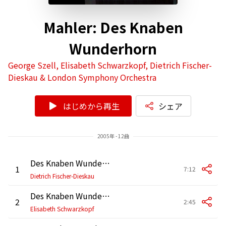
Mahler: Des Knaben
Wunderhorn
George Szell, Elisabeth Schwarzkopf, Dietrich Fischer-
Dieskau & London Symphony Orchestra
はじめから再生
シェア
2005年 - 12曲
Des Knaben Wunderhorn: No. 11, Revelge
1
7:12
Dietrich Fischer-Dieskau
Des Knaben Wunderhorn: No. 5, Das irdische Leben
2
2:45
Elisabeth Schwarzkopf