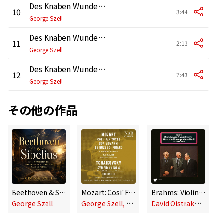
Des Knaben Wunderhorn: No. 8, Lied des Verfolgten im Turm
10
3:44
George Szell
Des Knaben Wunderhorn: No. 3, Trost im Unglück
11
2:13
George Szell
Des Knaben Wunderhorn: No. 9, Wo die schönen Trompeten blasen
12
7:43
George Szell
その他の作品
Beethoven & Sibelius: Epic Symphonies, Orchestral Classics & Masterpieces
Mozart: Cosi' Fan Tutte, Don Giovanni, Le Nozze Di Figaro - Tchaikovsky: Symphony No. 4
Brahms: Violin Concerto, Op. 77 & Double Concerto for Violin and Cello, Op. 102
G
eorge Szell, Cleveland Orchestra, Guido Cantelli, New York Philharmonic Orchestra
D
avid Oistrakh & Mstislav Rostropovich & Cleveland Orchestra & George Szell
George Szell