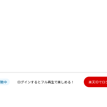
試聴中
ログインするとフル再生で楽しめる！
楽天IDでロ