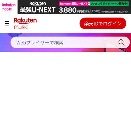
キャンペーン
料金プラン
楽天IDでログイン
Webプレイヤー
使い方
ご契約内容の確認・変更
ヘルプ
初回30日間無料お試し