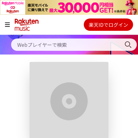
キャンペーン
料金プラン
楽天IDでログイン
Webプレイヤー
使い方
ご契約内容の確認・変更
ヘルプ
初回30日間無料お試し