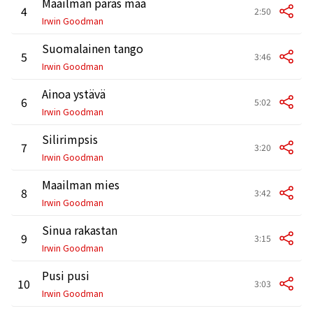
Maailman paras maa
4
2:50
Irwin Goodman
Suomalainen tango
5
3:46
Irwin Goodman
Ainoa ystävä
6
5:02
Irwin Goodman
Silirimpsis
7
3:20
Irwin Goodman
Maailman mies
8
3:42
Irwin Goodman
Sinua rakastan
9
3:15
Irwin Goodman
Pusi pusi
10
3:03
Irwin Goodman