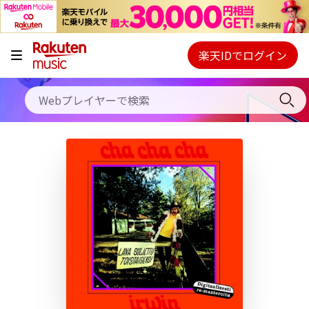
キャンペーン
料金プラン
楽天IDでログイン
Webプレイヤー
使い方
ご契約内容の確認・変更
ヘルプ
初回30日間無料お試し