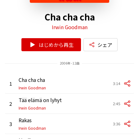
Cha cha cha
Irwin Goodman
はじめから再生
シェア
2006年 - 12曲
Cha cha cha
1
3:14
Irwin Goodman
Tää elämä on lyhyt
2
2:45
Irwin Goodman
Rakas
3
3:36
Irwin Goodman