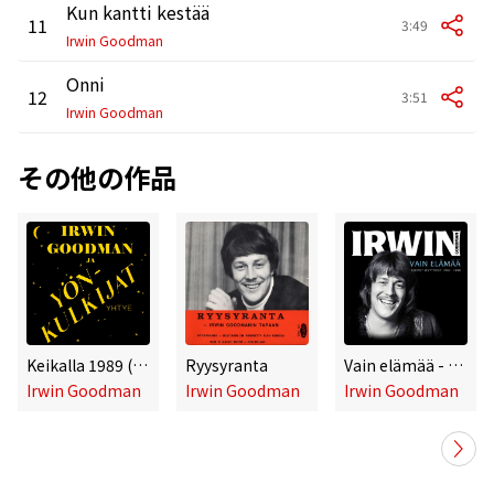
Kun kantti kestää
11
3:49
Irwin Goodman
Onni
12
3:51
Irwin Goodman
その他の作品
Keikalla 1989 (Live)
Ryysyranta
Vain elämää - Kootut levytykset 1965 - 1990
Irwin Goodman
Irwin Goodman
Irwin Goodman