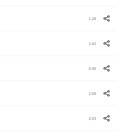
1:28
1:42
0:40
2:58
2:03