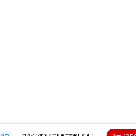
試聴中
ログインするとフル再生で楽しめる！
楽天IDでロ