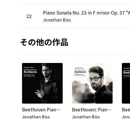
22
Jonathan Biss
その他の作品
Beethoven Piano Sonatas, Vol. 8, No. 8 (“Pathétique”), 10, 22 & 31
Beethoven: Piano Sonatas, Vol. 7
Jonathan Biss
Jonathan Biss
Jon