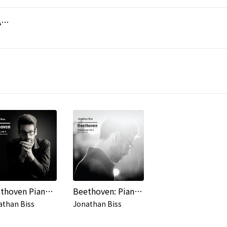
Piano Sonata No. 23 in F minor Op. 57 "Appassionata": III. Allegro, ma non troppo
Beethoven Piano Sonatas Nos. 9, 13 & 29 "Hammerklavier", Vol. 6
Beethoven: Piano Sonatas Vol. 5 (Nos. 3, 25, 27, 28)
athan Biss
Jonathan Biss