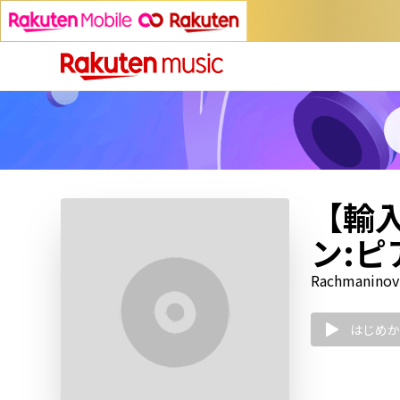
【輸
ン:ピ
Rachmaninov 
はじめか