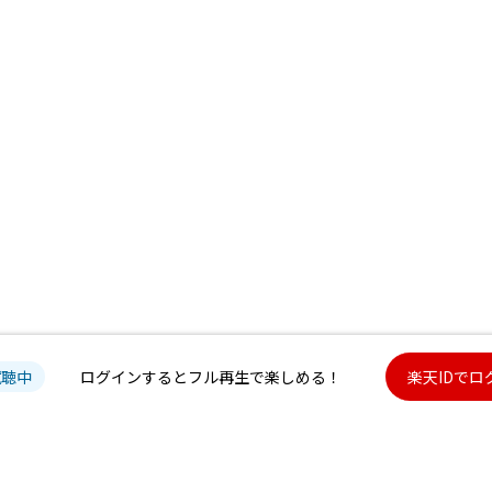
試聴中
ログインするとフル再生で楽しめる！
楽天IDでロ