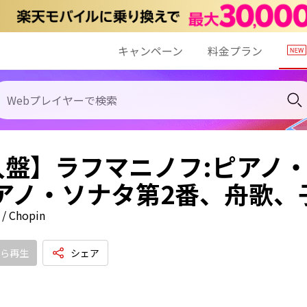
キャンペーン
料金プラン
入盤】ラフマニノフ:ピアノ
アノ・ソナタ第2番、舟歌、
/ Chopin
ら再生
シェア