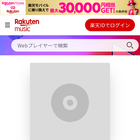
キャンペーン
料金プラン
楽天IDでログイン
Webプレイヤー
使い方
ご契約内容の確認・変更
ヘルプ
初回30日間無料お試し