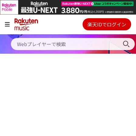
キャンペーン
料金プラン
楽天IDでログイン
Webプレイヤー
使い方
ご契約内容の確認・変更
ヘルプ
初回30日間無料お試し