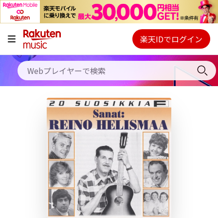
キャンペーン
料金プラン
楽天IDでログイン
Webプレイヤー
使い方
ご契約内容の確認・変更
ヘルプ
初回30日間無料お試し