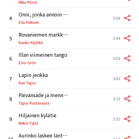
Ilkka Rinne
Onni, jonka annoin pois
4
3:08
Eila Pellinen
Rovaniemen markkinoilla
5
3:04
Kauko Käyhkö
Illan viimeinen tango
6
3:03
Eino Grön
Lapin jenkka
7
3:02
Kari Tapio
Päivänsäde ja menninkäinen
8
3:15
Tapio Rautavaara
Hiljainen kylätie
9
2:52
Metro-Tytöt
Aurinko laskee länteen
10
3:10