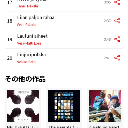
17
3:05
Taneli Mäkelä
Liian paljon rahaa
18
2:37
Seija Eskola
Lauluni aiheet
19
3:48
Vesa-Matti Loiri
Linjuripolkka
20
2:41
Veikko Sato
その他の作品
HELDEEP DJ Tools, Pt. 7 - EP
The Heights (Original Soundtrack)
A Helping Heart