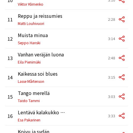
Viktor Klimenko
Reppu ja reissumies
11
2:28
Matti Louhivuori
Muista minua
12
3:14
Seppo Hanski
Vanhan veräjän luona
13
2:48
Eila Pienimäki
Kaikessa soi blues
14
3:15
Lasse Mårtenson
Tango merellä
15
3:03
Taisto Tammi
Lentävä kalakukko (1951 versio)
16
3:33
Esa Pakarinen
Koivu ja sydän