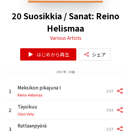
20 Suosikkia / Sanat: Reino
Helismaa
Various Artists
はじめから再生
シェア
2007年 - 20曲
Meksikon pikajuna I
1
2:57
Reino Helismaa
Täysikuu
2
3:03
Olavi Virta
Rattaanpyörä
3
2:27