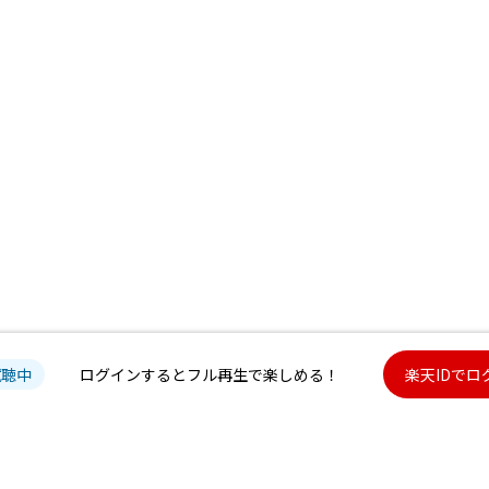
試聴中
ログインするとフル再生で楽しめる！
楽天IDでロ