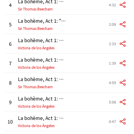
La bohème, Act 1: "Si può?" - "Chi è la?" (Benoit, Marcello, Schaunard, Colline, Rodolfo)
4
4:32
Sir Thomas Beecham
La bohème, Act 1: "Al Quartiere latin ci attende Momus" (Schaunard, Marcello, Rodolfo, Colline)
5
2:08
Sir Thomas Beecham
La bohème, Act 1: "Chi è la?" - "Scusi" (Rodolfo, Mimì)
6
2:33
Victoria de los Ángeles
La bohème, Act 1: "Oh! Sventata, sventata!" (Mimì, Rodolfo)
7
1:39
Victoria de los Ángeles
La bohème, Act 1: "Che gelida manina" (Rodolfo)
8
4:59
Sir Thomas Beecham
La bohème, Act 1: "Sì. Mi chiamano Mimì" (Mimì, Rodolfo)
9
5:08
Victoria de los Ángeles
La bohème, Act 1: "Ehi! Rodolfo!" (Schaunard, Colline, Marcello, Rodolfo, Mimì)
10
0:47
Victoria de los Ángeles