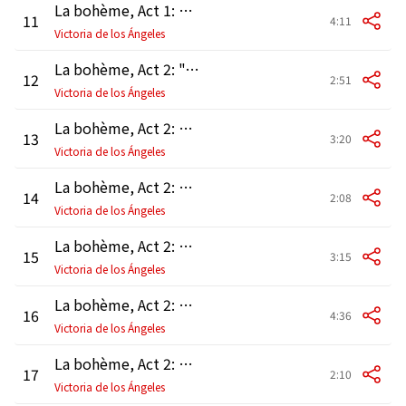
La bohème, Act 1: "O soave fanciulla" (Rodolfo, Marcello, Mimì)
11
4:11
Victoria de los Ángeles
La bohème, Act 2: "Aranci, datteri!" (Coro, Schaunard, Colline, Rodolfo, Mimì, Marcello)
12
2:51
Victoria de los Ángeles
La bohème, Act 2: "Chi guardi?" (Rodolfo, Colline, Mimì, Schaunard, Marcello, Parpignol, Coro)
13
3:20
Victoria de los Ángeles
La bohème, Act 2: "Viva Parpignol!" (Marcello, Mimì, Schaunard, Colline, Rodolfo, Coro)
14
2:08
Victoria de los Ángeles
La bohème, Act 2: "Oh! Musetta!" (Rodolfo, Schaunard, Colline, Marcello, Alcindoro, Musetta, Mimì, Coro)
15
3:15
Victoria de los Ángeles
La bohème, Act 2: Valzer. "Quando men' vo soletta" (Musetta, Marcello, Alcindoro, Mimì, Rodolfo, Schaunard, Colline)
16
4:36
Victoria de los Ángeles
La bohème, Act 2: "Chi l'ha richiesto?" (Colline, Schaunard, Rodolfo, Marcello, Musetta, Mimì, Coro)
17
2:10
Victoria de los Ángeles