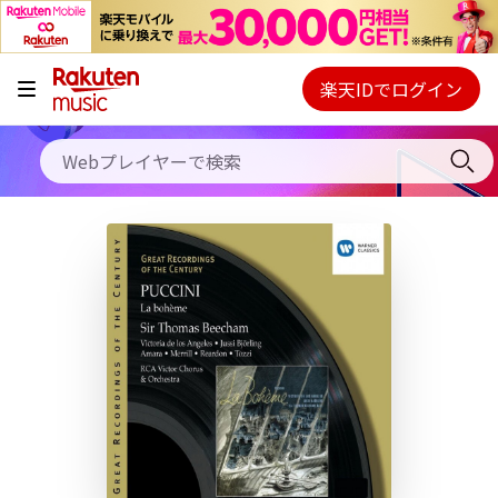
キャンペーン
料金プラン
楽天IDでログイン
Webプレイヤー
使い方
ご契約内容の確認・変更
ヘルプ
初回30日間無料お試し