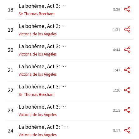
La bohème, Act 3: "Ohè, là, le guardie!" (Musetta, Doganiere, Coro)
18
3:36
Sir Thomas Beecham
La bohème, Act 3: "Sa dirmi, scusi, qual'è l'osteria" (Mimì, Sergente, Doganiere)
19
1:31
Victoria de los Ángeles
La bohème, Act 3: "Mimì?!" - "Speravo di trovarvi qui" (Marcello, Mimì)
20
4:44
Victoria de los Ángeles
La bohème, Act 3: "Marcello. Finalmente!" (Rodolfo, Marcello, Mimì)
21
1:41
Victoria de los Ángeles
La bohème, Act 3: "Mimì è una civetta" (Rodolfo, Marcello)
22
1:26
Sir Thomas Beecham
La bohème, Act 3: "Mimì è tanto malata!" (Rodolfo, Marcello, Mimì)
23
3:15
Victoria de los Ángeles
La bohème, Act 3: "Addio" - "Donde lieta uscì al tuo grido d'amore" (Mimì, Rodolfo)
24
3:17
Victoria de los Ángeles