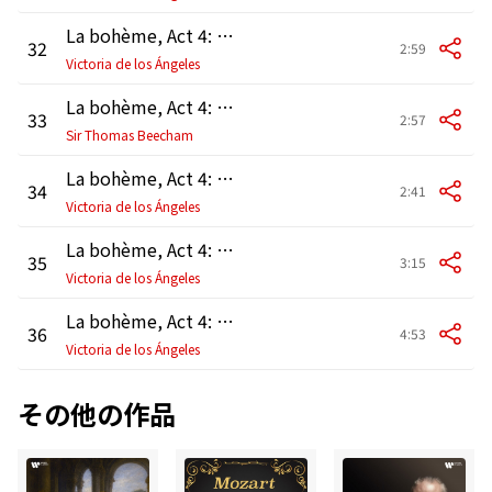
La bohème, Act 4: "Ho tanto freddo. Se avessi un manicotto!" (Mimì, Rodolfo, Marcello, Musetta)
32
2:59
Victoria de los Ángeles
La bohème, Act 4: "Vecchia zimarra" (Colline, Schaunard)
33
2:57
Sir Thomas Beecham
La bohème, Act 4: "Sono andati? Fingevo di dormire" (Mimì, Rodolfo)
34
2:41
Victoria de los Ángeles
La bohème, Act 4: "Mi chiamano Mimì... il perché non so" (Mimì, Rodolfo, Schaunard)
35
3:15
Victoria de los Ángeles
La bohème, Act 4: "Dorme? Riposa" (Musetta, Rodolfo, Marcello, Mimì, Schaunard, Colline)
36
4:53
Victoria de los Ángeles
その他の作品