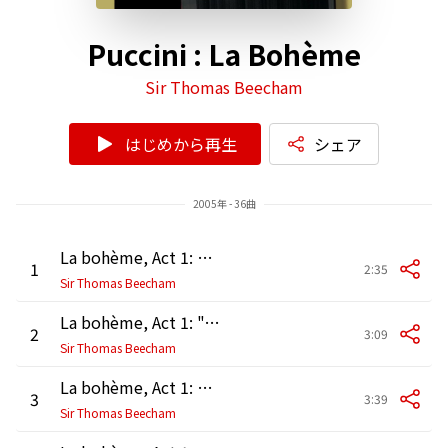
Puccini : La Bohème
Sir Thomas Beecham
はじめから再生
シェア
2005年 - 36曲
La bohème, Act 1: "Questo Mar Rosso mi ammollisce e assidera" (Marcello, Rodolfo)
1
2:35
Sir Thomas Beecham
La bohème, Act 1: "Aguzza l'ingegno" (Rodolfo, Marcello, Colline)
2
3:09
Sir Thomas Beecham
La bohème, Act 1: "Legna!" - "Sigari!" (Rodolfo, Marcello, Colline, Schaunard)
3
3:39
Sir Thomas Beecham