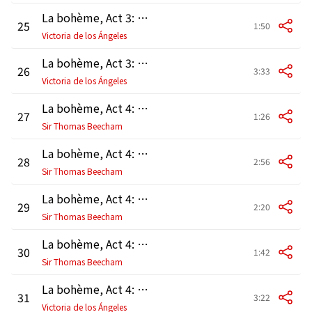
La bohème, Act 3: "Dunque è proprio finita?" (Mimì, Rodolfo)
25
1:50
Victoria de los Ángeles
La bohème, Act 3: "Che facevi? Che dicevi?" (Marcello, Musetta, Mimì, Rodolfo)
26
3:33
Victoria de los Ángeles
La bohème, Act 4: "In un coupè?" (Marcello, Rodolfo)
27
1:26
Sir Thomas Beecham
La bohème, Act 4: "O Mimì, tu più non torni" (Rodolfo, Marcello)
28
2:56
Sir Thomas Beecham
La bohème, Act 4: "Che ora sia?" - "L'ora del pranzo" (Rodolfo, Marcello, Schaunard, Colline)
29
2:20
Sir Thomas Beecham
La bohème, Act 4: "Gavotta… Minuetto… Pavanella" (Colline, Marcello, Rodolfo, Schaunard)
30
1:42
Sir Thomas Beecham
La bohème, Act 4: "C'è Mimì… C'è Mimì" (Musetta, Rodolfo, Schaunard, Mimì, Marcello)
31
3:22
Victoria de los Ángeles