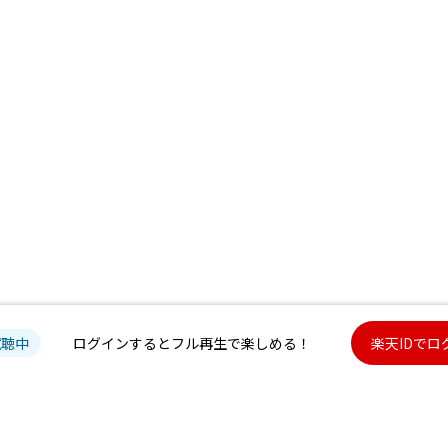
試聴中
ログインするとフル再生で楽しめる！
楽天IDでロ