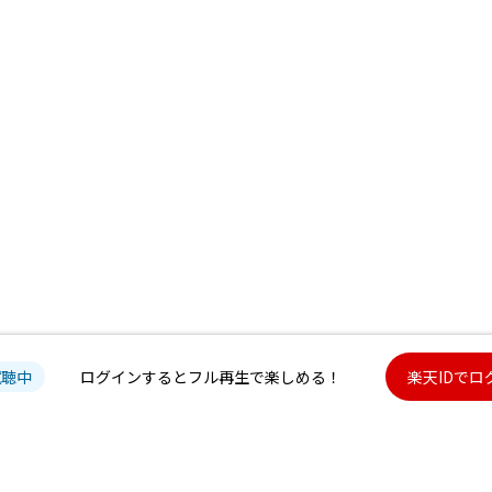
試聴中
ログインするとフル再生で楽しめる！
楽天IDでロ