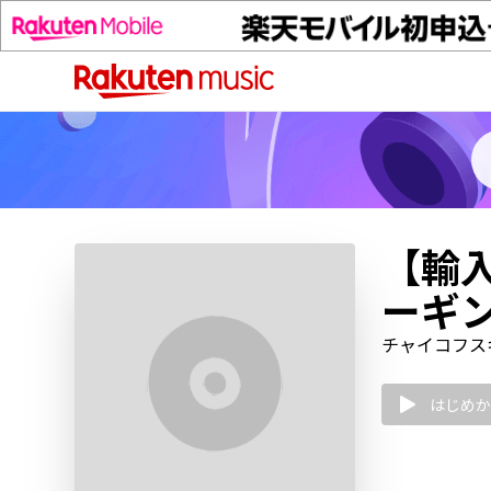
【輸
ーギン
チャイコフスキー
はじめか