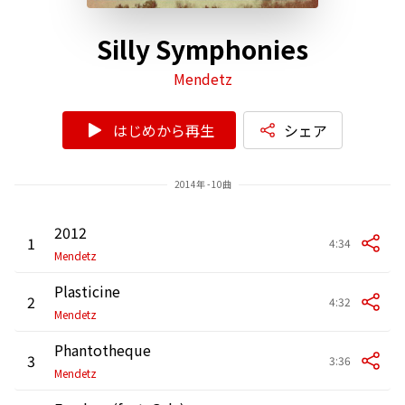
Silly Symphonies
Mendetz
はじめから再生
シェア
2014年 - 10曲
2012
1
4:34
Mendetz
Plasticine
2
4:32
Mendetz
Phantotheque
3
3:36
Mendetz