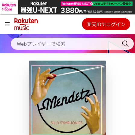
キャンペーン
料金プラン
楽天IDでログイン
Webプレイヤー
使い方
ご契約内容の確認・変更
ヘルプ
初回30日間無料お試し