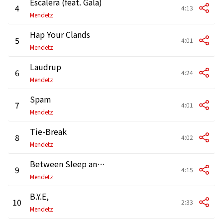
Escalera (feat. Gala)
4
4:13
Mendetz
Hap Your Clands
5
4:01
Mendetz
Laudrup
6
4:24
Mendetz
Spam
7
4:01
Mendetz
Tie-Break
8
4:02
Mendetz
Between Sleep and Awake
9
4:15
Mendetz
B.Y.E,
10
2:33
Mendetz