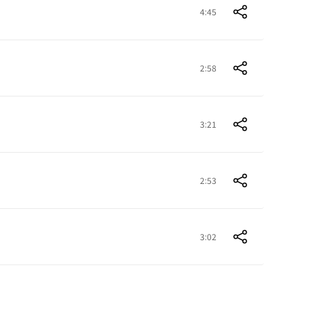
4:45
2:58
3:21
2:53
3:02