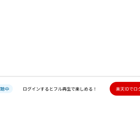
試聴中
ログインするとフル再生で楽しめる！
楽天IDでロ