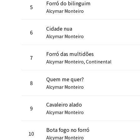
Forró do bilinguim
5
Alcymar Monteiro
Cidade nua
6
Alcymar Monteiro
Forró das multidões
7
Alcymar Monteiro, Continental
Quem me quer?
8
Alcymar Monteiro
Cavaleiro alado
9
Alcymar Monteiro
Bota fogo no forró
10
Alcymar Monteiro