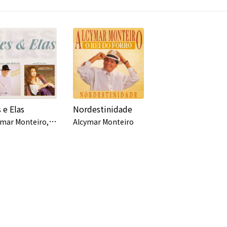
 e Elas
Nordestinidade
A
lcymar Monteiro, Amelinha
Alcymar Monteiro