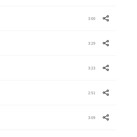
3:00
3:29
3:23
2:51
3:09