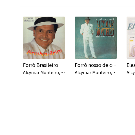
Forró Brasileiro
Forró nosso de cada dia
Eles
A
lcymar Monteiro, Continental
A
lcymar Monteiro, Continental