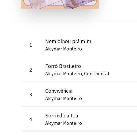
Nem olhou prá mim
1
Alcymar Monteiro
Forró Brasileiro
2
Alcymar Monteiro, Continental
Convivência
3
Alcymar Monteiro
Sorrindo a toa
4
Alcymar Monteiro