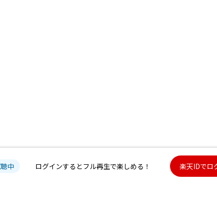
試聴中
ログインするとフル再生で楽しめる！
楽天IDでロ