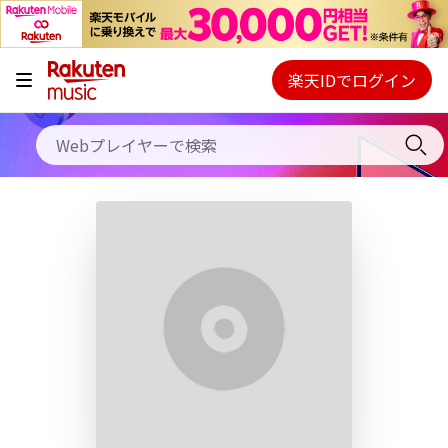
キャンペーン
料金プラン
楽天IDでログイン
Webプレイヤー
使い方
ご契約内容の確認・変更
ヘルプ
初回30日間無料お試し