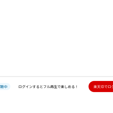
試聴中
ログインするとフル再生で楽しめる！
楽天IDでロ