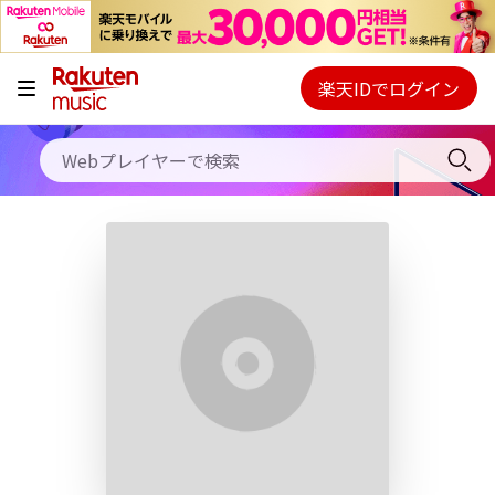
キャンペーン
料金プラン
楽天IDでログイン
Webプレイヤー
使い方
ご契約内容の確認・変更
ヘルプ
初回30日間無料お試し