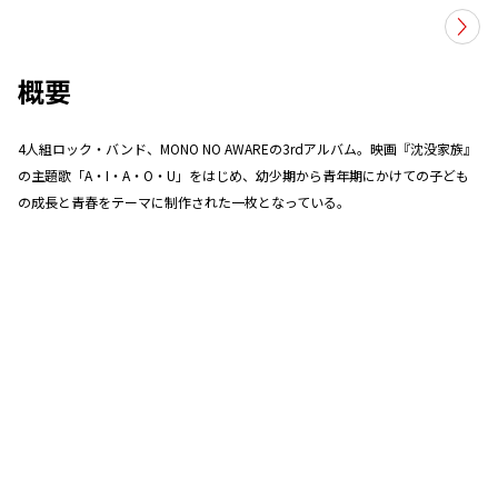
概要
4人組ロック・バンド、MONO NO AWAREの3rdアルバム。映画『沈没家族』
の主題歌「A・I・A・O・U」をはじめ、幼少期から青年期にかけての子ども
の成長と青春をテーマに制作された一枚となっている。