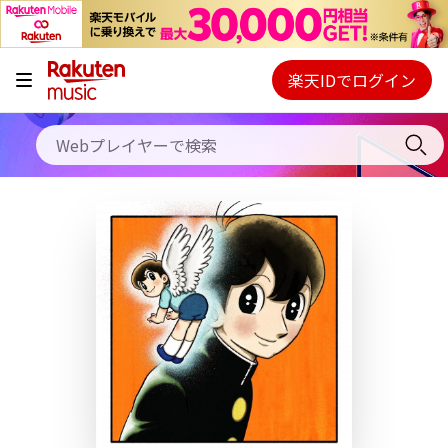
キャンペーン
料金プラン
楽天IDでログイン
Webプレイヤー
使い方
ご契約内容の確認・変更
ヘルプ
初回30日間無料お試し