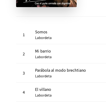
Somos
1
Labordeta
Mi barrio
2
Labordeta
Parábola al modo brechtiano
3
Labordeta
El villano
4
Labordeta