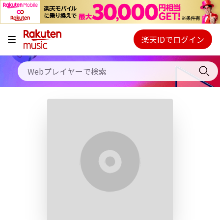
キャンペーン
料金プラン
楽天IDでログイン
Webプレイヤー
使い方
ご契約内容の確認・変更
ヘルプ
初回30日間無料お試し