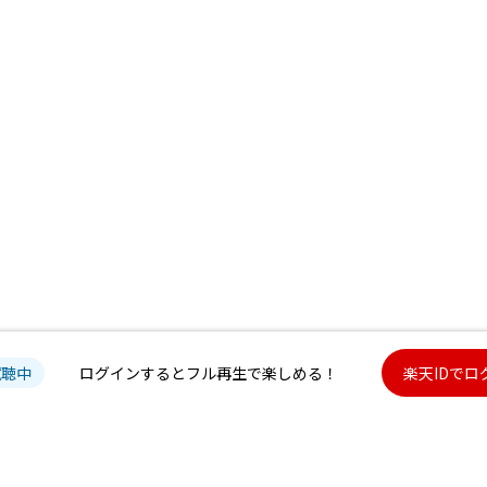
試聴中
ログインするとフル再生で楽しめる！
楽天IDでロ