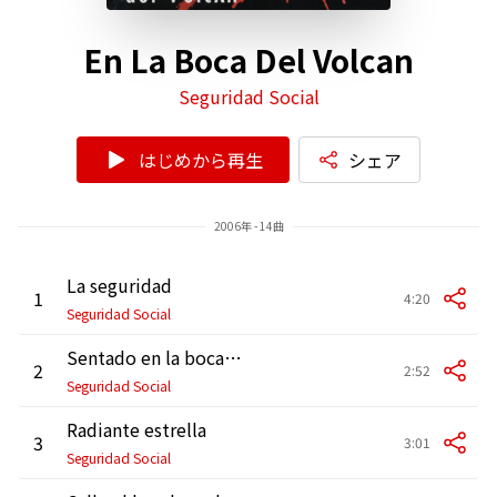
En La Boca Del Volcan
Seguridad Social
はじめから再生
シェア
2006年 - 14曲
La seguridad
1
4:20
Seguridad Social
Sentado en la boca de un volcán
2
2:52
Seguridad Social
Radiante estrella
3
3:01
Seguridad Social