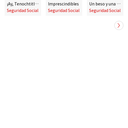
¡Ay, Tenochtitlan!
Imprescindibles
Un beso y una flor (Las remezclas)
Seguridad Social
Seguridad Social
Seguridad Social