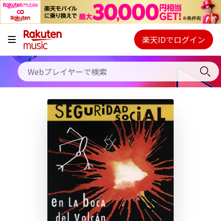
キャンペーン
料金プラン
楽天IDでログイン
Webプレイヤー
使い方
ご契約内容の確認・変更
ヘルプ
初回30日間無料お試し