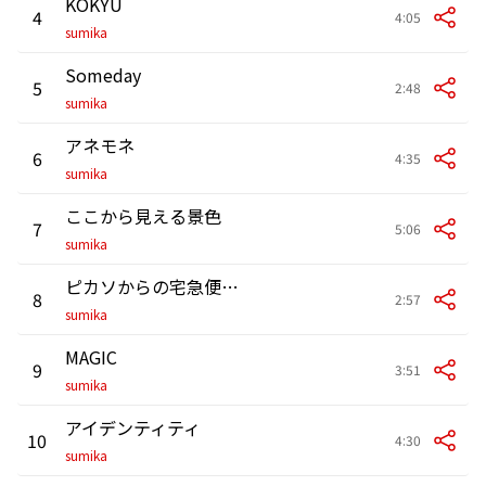
KOKYU
4
4:05
sumika
Someday
5
2:48
sumika
アネモネ
6
4:35
sumika
ここから見える景色
7
5:06
sumika
ピカソからの宅急便(Instrumental)
8
2:57
sumika
MAGIC
9
3:51
sumika
アイデンティティ
10
4:30
sumika