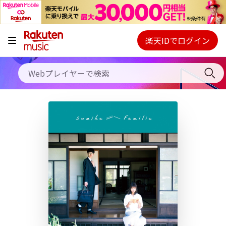
キャンペーン
料金プラン
楽天IDでログイン
Webプレイヤー
使い方
ご契約内容の確認・変更
ヘルプ
初回30日間無料お試し