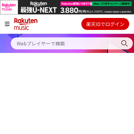
キャンペーン
料金プラン
楽天IDでログイン
Webプレイヤー
使い方
ご契約内容の確認・変更
ヘルプ
初回30日間無料お試し