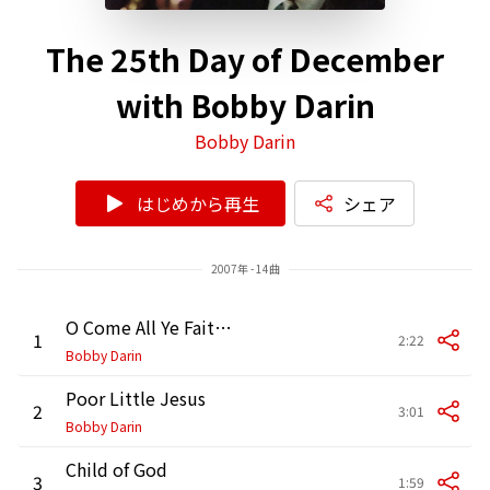
The 25th Day of December
with Bobby Darin
Bobby Darin
はじめから再生
シェア
2007年 - 14曲
O Come All Ye Faithful
1
2:22
Bobby Darin
Poor Little Jesus
2
3:01
Bobby Darin
Child of God
3
1:59