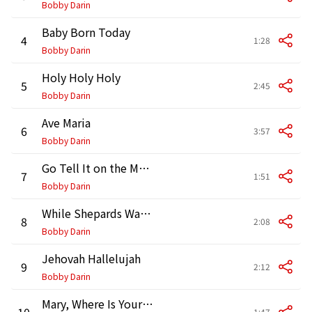
Bobby Darin
Baby Born Today
4
1:28
Bobby Darin
Holy Holy Holy
5
2:45
Bobby Darin
Ave Maria
6
3:57
Bobby Darin
Go Tell It on the Mountain
7
1:51
Bobby Darin
While Shepards Watched Their Flocks
8
2:08
Bobby Darin
Jehovah Hallelujah
9
2:12
Bobby Darin
Mary, Where Is Your Baby
10
1:47