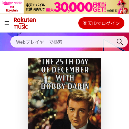
キャンペーン
料金プラン
楽天IDでログイン
Webプレイヤー
使い方
ご契約内容の確認・変更
ヘルプ
初回30日間無料お試し