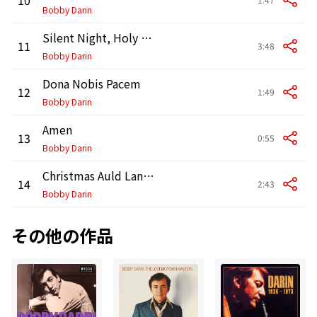
Bobby Darin
Silent Night, Holy Night
11
3:48
Bobby Darin
Dona Nobis Pacem
12
1:49
Bobby Darin
Amen
13
0:55
Bobby Darin
Christmas Auld Land Syne
14
2:43
Bobby Darin
その他の作品