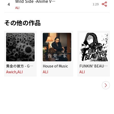
Wild Side -Anime Ver.-
4
1:29
ALI
その他の作品
黄金の彼方 - Golden Horizon - (Remix ver.)
House of Music
FUNKIN' BEAUTIFUL feat. ZORN (Anime Size)
Awich,ALI
ALI
ALI