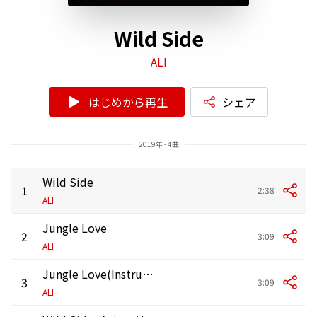
Wild Side
ALI
はじめから再生
シェア
2019年 - 4曲
Wild Side
1
2:38
ALI
Jungle Love
2
3:09
ALI
Jungle Love(Instrumental)
3
3:09
ALI