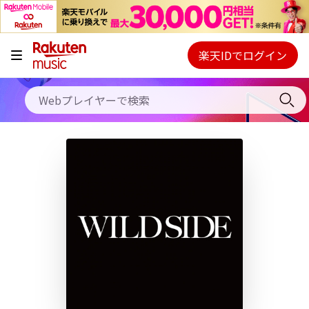
キャンペーン
料金プラン
楽天IDでログイン
Webプレイヤー
使い方
ご契約内容の確認・変更
ヘルプ
初回30日間無料お試し