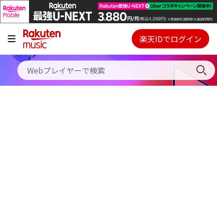
キャンペーン
料金プラン
楽天IDでログイン
Webプレイヤー
使い方
ご契約内容の確認・変更
ヘルプ
初回30日間無料お試し