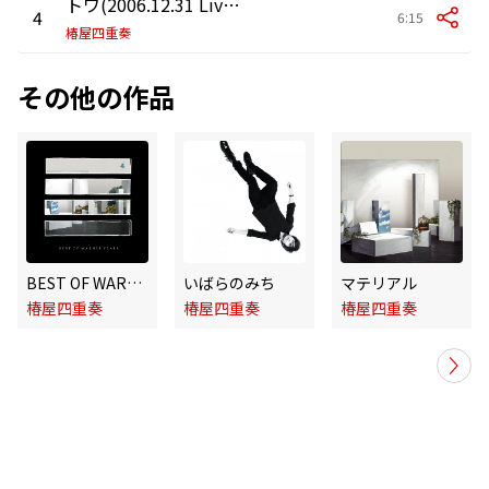
トワ(2006.12.31 Live at Nakano Sunplaza Hall)
4
6:15
椿屋四重奏
その他の作品
BEST OF WARNER YEARS
いばらのみち
マテリアル
椿屋四重奏
椿屋四重奏
椿屋四重奏