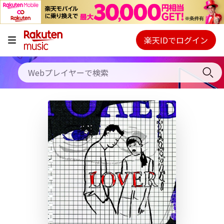
キャンペーン
料金プラン
楽天IDでログイン
Webプレイヤー
使い方
ご契約内容の確認・変更
ヘルプ
初回30日間無料お試し