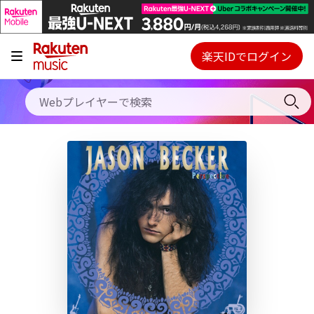
キャンペーン
料金プラン
楽天IDでログイン
Webプレイヤー
使い方
ご契約内容の確認・変更
ヘルプ
初回30日間無料お試し