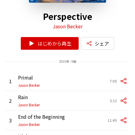
Perspective
Jason Becker
はじめから再生
シェア
2010年 - 9曲
Primal
1
7:00
Jason Becker
Rain
2
3:12
Jason Becker
End of the Beginning
3
11:45
Jason Becker