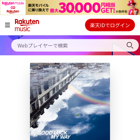
キャンペーン
料金プラン
楽天IDでログイン
Webプレイヤー
使い方
ご契約内容の確認・変更
ヘルプ
初回30日間無料お試し