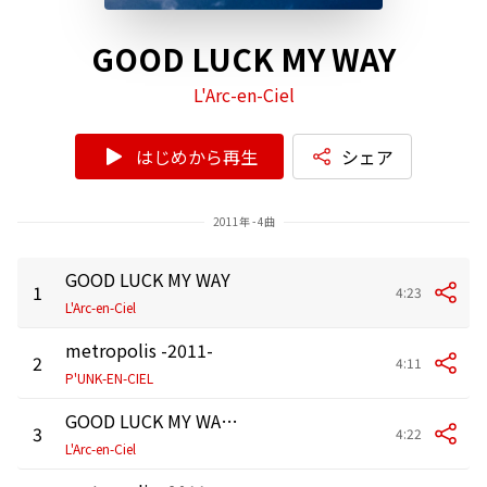
GOOD LUCK MY WAY
L'Arc-en-Ciel
はじめから再生
シェア
2011年 - 4曲
GOOD LUCK MY WAY
1
4:23
L'Arc-en-Ciel
metropolis -2011-
2
4:11
P'UNK-EN-CIEL
GOOD LUCK MY WAY (hydeless version)
3
4:22
L'Arc-en-Ciel