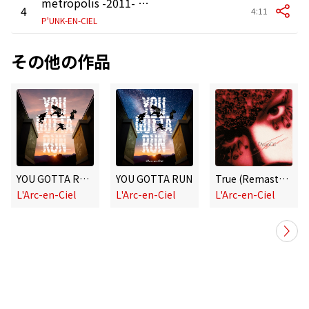
metropolis -2011- (T.E.Z P'UNKless version)
4
4:11
P'UNK-EN-CIEL
その他の作品
YOU GOTTA RUN -English version-
YOU GOTTA RUN
True (Remastered 2022)
L'Arc-en-Ciel
L'Arc-en-Ciel
L'Arc-en-Ciel