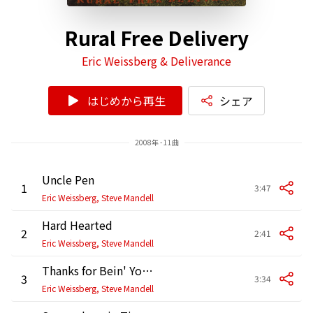
Rural Free Delivery
Eric Weissberg & Deliverance
はじめから再生
シェア
2008年 - 11曲
Uncle Pen
1
3:47
Eric Weissberg, Steve Mandell
Hard Hearted
2
2:41
Eric Weissberg, Steve Mandell
Thanks for Bein' You and Lovin' Me
3
3:34
Eric Weissberg, Steve Mandell