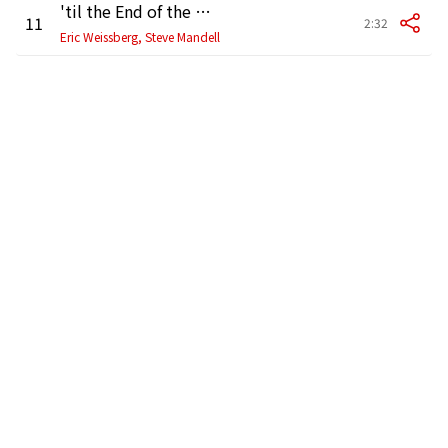
'til the End of the World Rolls Around
11
2:32
Eric Weissberg, Steve Mandell