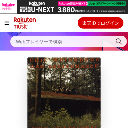
キャンペーン
料金プラン
楽天IDでログイン
Webプレイヤー
使い方
ご契約内容の確認・変更
ヘルプ
初回30日間無料お試し