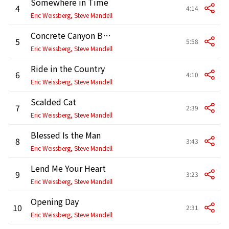
Somewhere in Time
4
4:14
Eric Weissberg, Steve Mandell
Concrete Canyon Boogie
5
5:58
Eric Weissberg, Steve Mandell
Ride in the Country
6
4:10
Eric Weissberg, Steve Mandell
Scalded Cat
7
2:39
Eric Weissberg, Steve Mandell
Blessed Is the Man
8
3:43
Eric Weissberg, Steve Mandell
Lend Me Your Heart
9
3:23
Eric Weissberg, Steve Mandell
Opening Day
10
2:31
Eric Weissberg, Steve Mandell