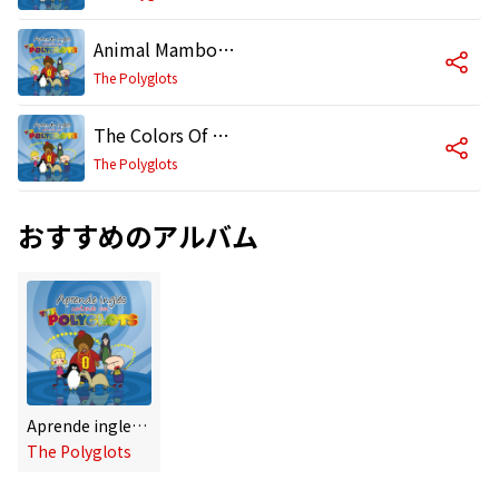
Animal Mambooo
The Polyglots
The Colors Of The Rainbow - Los Colores Del Arcoiris
The Polyglots
おすすめのアルバム
Aprende ingles cantando con The Polyglots
The Polyglots