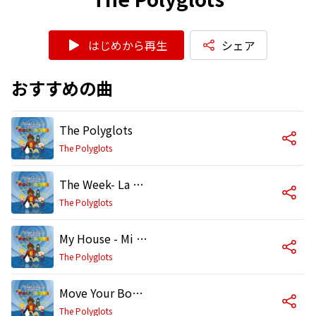
はじめから再生
シェア
おすすめの曲
The Polyglots
The Polyglots
The Week- La Semana
The Polyglots
My House - Mi Casa
The Polyglots
Move Your Body - Mueve Tu Cuerpo
The Polyglots