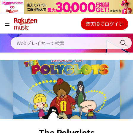
キャンペーン
料金プラン
楽天IDでログイン
Webプレイヤー
使い方
ご契約内容の確認・変更
ヘルプ
初回30日間無料お試し
The Polyglots