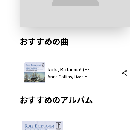
おすすめの曲
Rule, Britannia! (arr. Sir Malcolm Sargent) (1990 Remastered Version)
A
nne Collins/Liverpool Philharmonic Choir/Edmund Walters/Royal Liverpool Philharmonic Orchestra/Sir Charles Groves
おすすめのアルバム