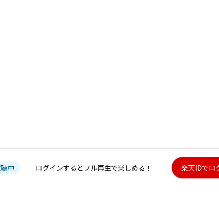
試聴中
ログインするとフル再生で楽しめる！
楽天IDでロ